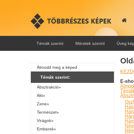
Témák szerint
Méretek szerint
Üveg kép
Old
Álmodd meg a képed
KEZD
Témák szerint:
E-sho
Álmod
Absztrakció»
Témák 
Akt»
Absztr
Oszt
Zene»
Hár
Hár
Természet»
Háro
Virágok»
Háro
Négy
Emberek»
Négy