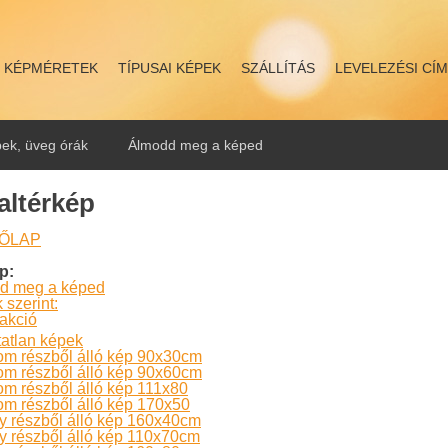
KÉPMÉRETEK
TÍPUSAI KÉPEK
SZÁLLÍTÁS
LEVELEZÉSI CÍ
ek, üveg órák
Álmodd meg a képed
altérkép
ŐLAP
p:
d meg a képed
szerint:
akció
atlan képek
om részből álló kép 90x30cm
om részből álló kép 90x60cm
m részből álló kép 111x80
m részből álló kép 170x50
 részből álló kép 160x40cm
 részből álló kép 110x70cm