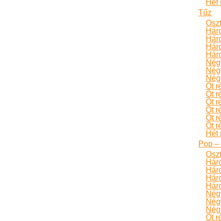
Hét 
Tűz
Oszt
Hár
Hár
Háro
Háro
Négy
Négy
Négy
Öt r
Öt r
Öt r
Öt r
Öt r
Öt r
Hét 
Pop – 
Oszt
Hár
Hár
Háro
Háro
Négy
Négy
Négy
Öt r