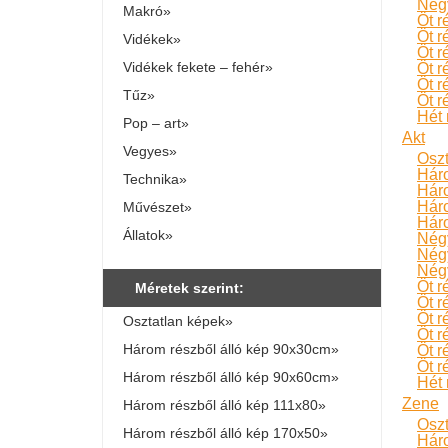
Négy
Makró»
Öt r
Öt r
Vidékek»
Öt r
Vidékek fekete – fehér»
Öt r
Öt r
Tűz»
Öt r
Hét 
Pop – art»
Akt
Vegyes»
Oszt
Hár
Technika»
Hár
Háro
Művészet»
Háro
Állatok»
Négy
Négy
Négy
Öt r
Méretek szerint:
Öt r
Öt r
Osztatlan képek»
Öt r
Három részből álló kép 90x30cm»
Öt r
Öt r
Három részből álló kép 90x60cm»
Hét 
Zene
Három részből álló kép 111x80»
Oszt
Három részből álló kép 170x50»
Hár