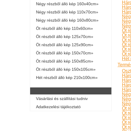
Hár
Négy részből álló kép 160x40cm»
Háro
Háro
Négy részből álló kép 110x70cm»
Négy
Négy részből álló kép 160x80cm»
Négy
Négy
Öt részből álló kép 110x60cm»
Öt r
Öt r
Öt részből álló kép 125x70cm»
Öt r
Öt r
Öt részből álló kép 125x90cm»
Öt r
Öt részből álló kép 150x70cm»
Öt r
Hét 
Öt részből álló kép 150x85cm»
Termé
Öt részből álló kép 150x105cm»
Oszt
Hár
Hét részből álló kép 210x100cm»
Hár
Háro
Háro
Négy
Vásárlási és szállítási tudniv
Négy
Négy
Adatkezelési tájékoztató
Öt r
Öt r
Öt r
Öt r
Öt r