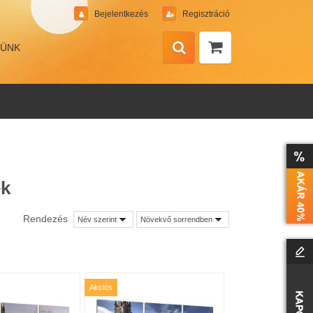
Bejelentkezés
Regisztráció
MÜNK
ek
Rendezés
Név szerint
Növekvő sorrendben
Akciós