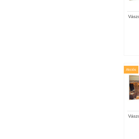
Vász
Akciós
Vász