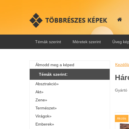
Témák szerint
Méretek szerint
Üveg kép
Kezdől
Álmodd meg a képed
Témák szerint:
Hár
Absztrakció»
Gyártó
Akt»
Zene»
Természet»
Virágok»
Akciós
Emberek»