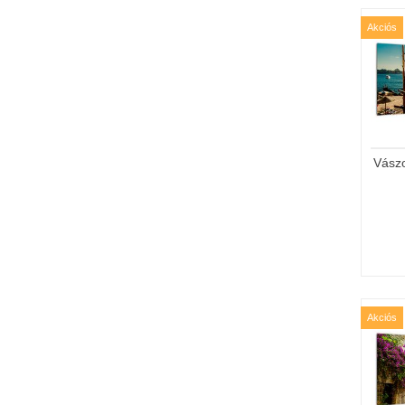
Akciós
Vász
Akciós