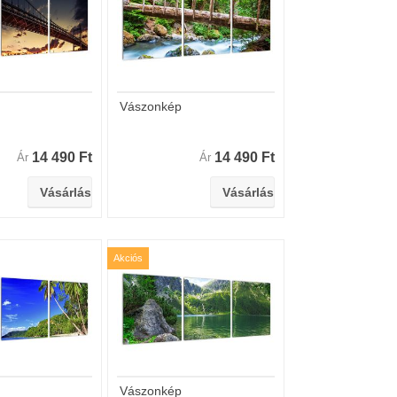
Vászonkép
14 490 Ft
14 490 Ft
Ár
Ár
Akciós
Vászonkép