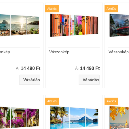
Akciós
Akciós
onkép
Vászonkép
Vászonkép
14 490 Ft
14 490 Ft
Ár
Ár
Akciós
Akciós