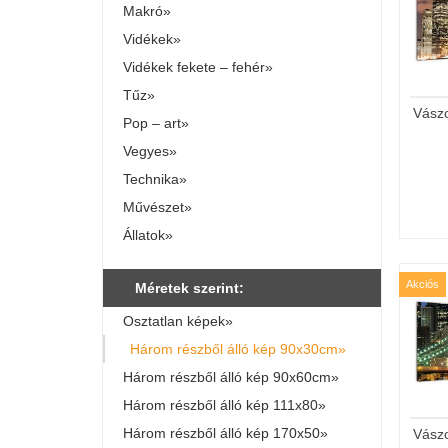
Makró»
Vidékek»
Vidékek fekete – fehér»
Tűz»
Vász
Pop – art»
Vegyes»
Technika»
Művészet»
Állatok»
Akciós
Méretek szerint:
Osztatlan képek»
Három részből álló kép 90x30cm»
Három részből álló kép 90x60cm»
Három részből álló kép 111x80»
Három részből álló kép 170x50»
Vász