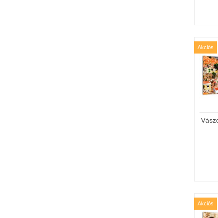
Akciós
Vász
Akciós