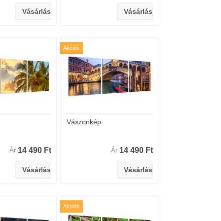
Akciós
Vászonkép
14 490 Ft
14 490 Ft
Ár
Ár
Akciós