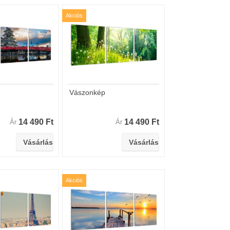
Akciós
Vászonkép
14 490 Ft
14 490 Ft
Ár
Ár
Akciós