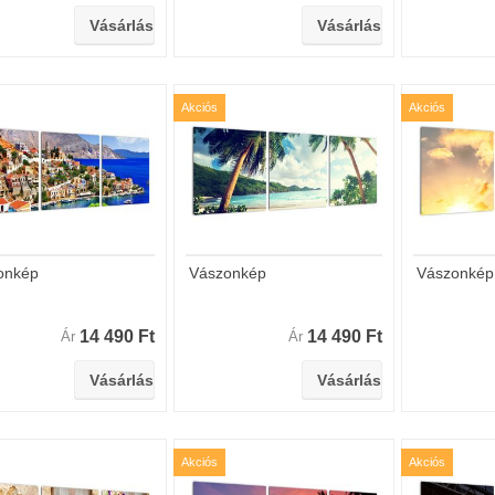
Akciós
Akciós
onkép
Vászonkép
Vászonkép
14 490 Ft
14 490 Ft
Ár
Ár
Akciós
Akciós