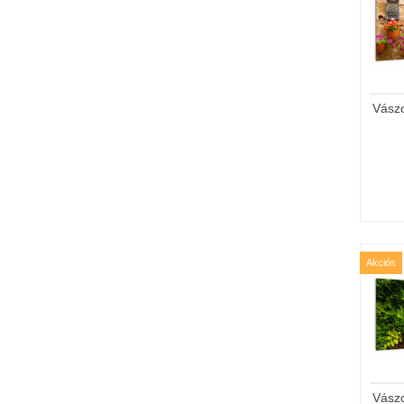
Vász
Akciós
Vász