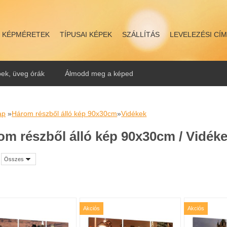
KÉPMÉRETEK
TÍPUSAI KÉPEK
SZÁLLÍTÁS
LEVELEZÉSI CÍ
ek, üveg órák
Álmodd meg a képed
ap
»
Három részből álló kép 90x30cm
»
Vidékek
om részből álló kép 90x30cm / Vidék
Összes
Akciós
Akciós