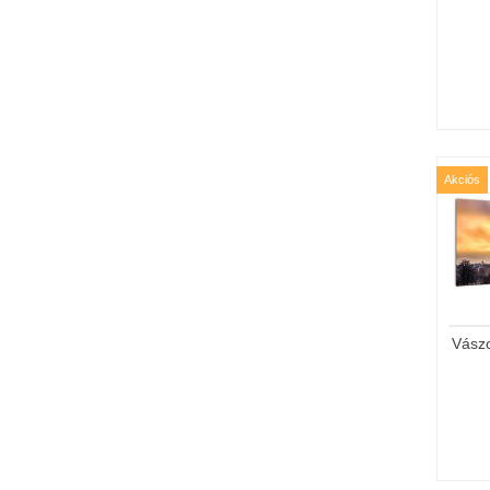
Akciós
Vász