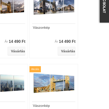
Vászonkép
14 490 Ft
14 490 Ft
Ár
Ár
Akciós
Vászonkép