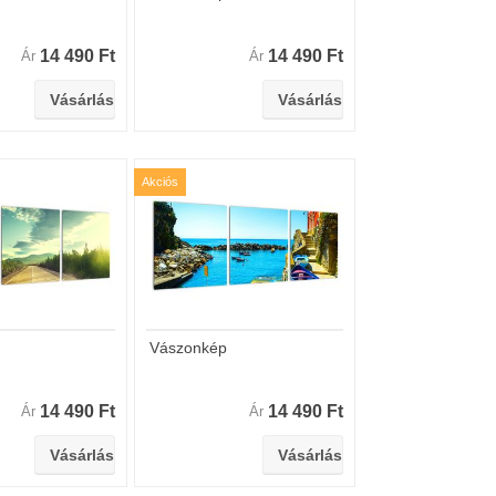
14 490 Ft
14 490 Ft
Ár
Ár
Akciós
Vászonkép
14 490 Ft
14 490 Ft
Ár
Ár