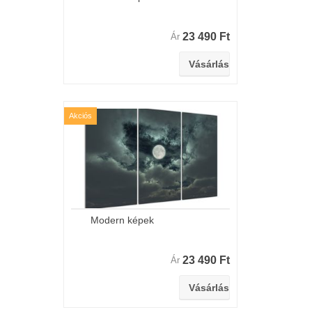
23 490 Ft
Ár
Akciós
Modern képek
23 490 Ft
Ár