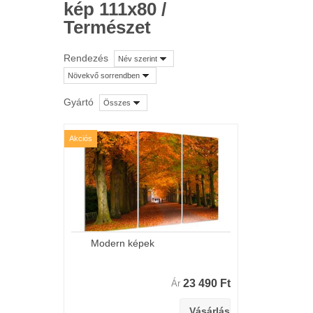
kép 111x80 /
Természet
Rendezés
Név szerint
Növekvő sorrendben
Gyártó
Összes
Akciós
Modern képek
23 490 Ft
Ár