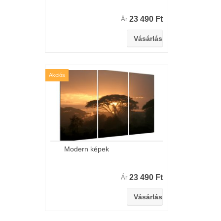
23 490 Ft
Ár
Akciós
Modern képek
23 490 Ft
Ár