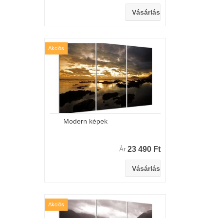
Akciós
Modern képek
23 490 Ft
Ár
Akciós