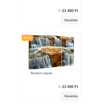
23 490 Ft
Ár
Akciós
Modern képek
23 490 Ft
Ár