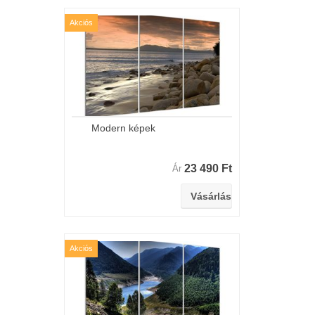
Akciós
Modern képek
23 490 Ft
Ár
Akciós