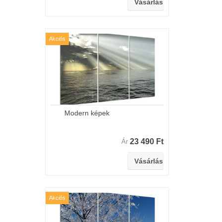
Akciós
Modern képek
23 490 Ft
Ár
Akciós