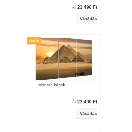
23 490 Ft
Ár
Akciós
Modern képek
23 490 Ft
Ár