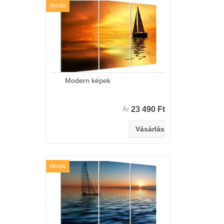
Akciós
Modern képek
23 490 Ft
Ár
Akciós