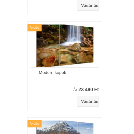
Akciós
Modern képek
23 490 Ft
Ár
Akciós