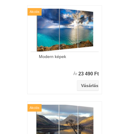
Akciós
Modern képek
23 490 Ft
Ár
Akciós