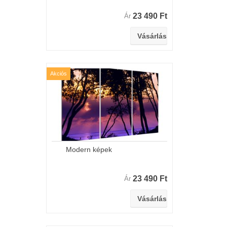
23 490 Ft
Ár
Akciós
Modern képek
23 490 Ft
Ár