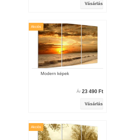
Akciós
Modern képek
23 490 Ft
Ár
Akciós