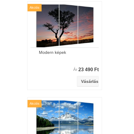
Akciós
Modern képek
23 490 Ft
Ár
Akciós