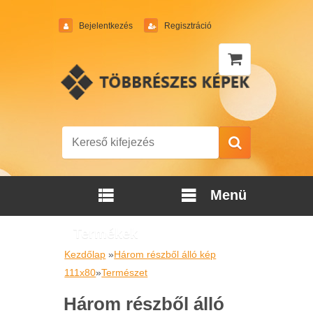
Bejelentkezés
Regisztráció
Menü
Termékek
Kezdőlap
»
Három részből álló kép
111x80
»
Természet
Három részből álló