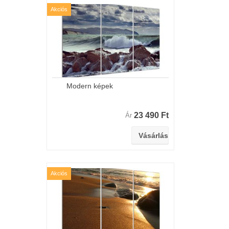
Akciós
Modern képek
23 490 Ft
Ár
Akciós