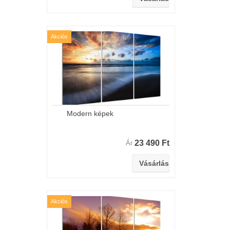
Akciós
Modern képek
23 490 Ft
Ár
Akciós