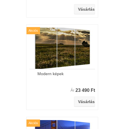
Akciós
Modern képek
23 490 Ft
Ár
Akciós