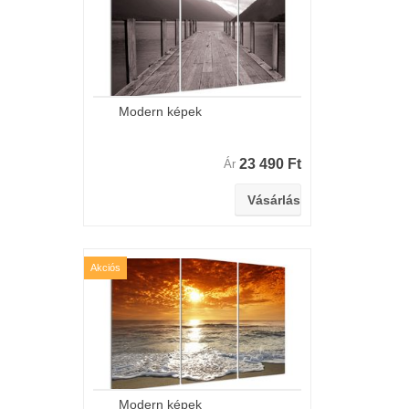
Modern képek
23 490 Ft
Ár
Akciós
Modern képek